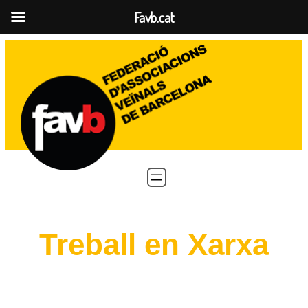
Favb.cat
Vés
al
contingut
Treball en Xarxa