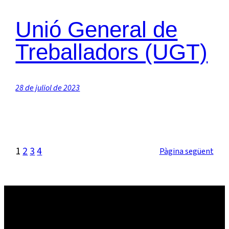
Unió General de
Treballadors (UGT)
28 de juliol de 2023
1
2
3
4
Pàgina següent