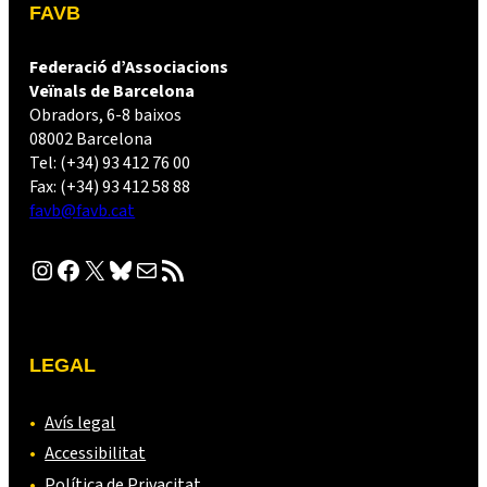
FAVB
Federació d’Associacions
Veïnals de Barcelona
Obradors, 6-8 baixos
08002 Barcelona
Tel: (+34) 93 412 76 00
Fax: (+34) 93 412 58 88
favb@favb.cat
Instagram
Facebook
X
Bluesky
Correu electrònic
Canal RSS
LEGAL
Avís legal
Accessibilitat
Política de Privacitat