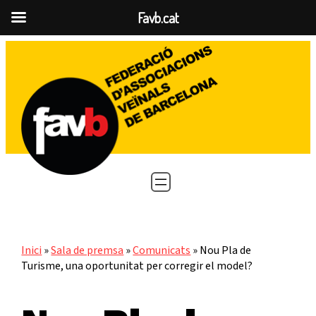
Favb.cat
Vés
al
contingut
Inici
»
Sala de premsa
»
Comunicats
»
Nou Pla de
Turisme, una oportunitat per corregir el model?