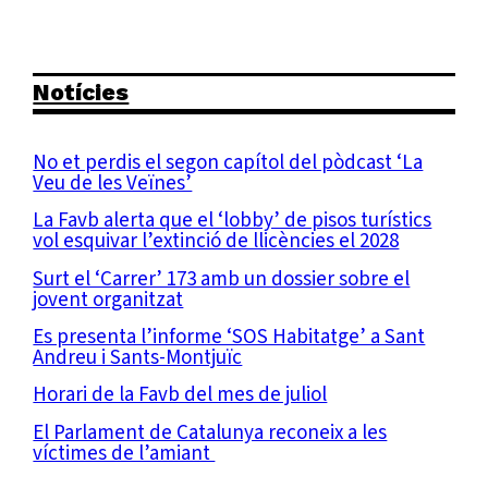
Notícies
No et perdis el segon capítol del pòdcast ‘La
Veu de les Veïnes’
La Favb alerta que el ‘lobby’ de pisos turístics
vol esquivar l’extinció de llicències el 2028
Surt el ‘Carrer’ 173 amb un dossier sobre el
jovent organitzat
Es presenta l’informe ‘SOS Habitatge’ a Sant
Andreu i Sants-Montjuïc
Horari de la Favb del mes de juliol
El Parlament de Catalunya reconeix a les
víctimes de l’amiant