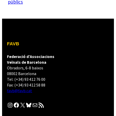
públics
FAVB
Federació d’Associacions
Veïnals de Barcelona
Obradors, 6-8 baixos
08002 Barcelona
Tel: (+34) 93 412 76 00
Fax: (+34) 93 412 58 88
favb@favb.cat
Instagram
Facebook
X
Bluesky
Correu electrònic
Canal RSS