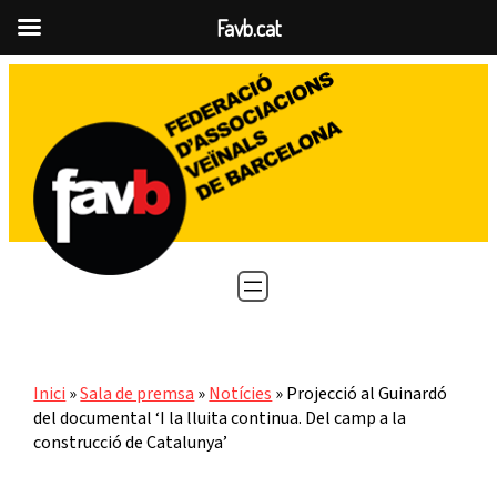
Favb.cat
Vés
al
contingut
Inici
»
Sala de premsa
»
Notícies
»
Projecció al Guinardó
del documental ‘I la lluita continua. Del camp a la
construcció de Catalunya’