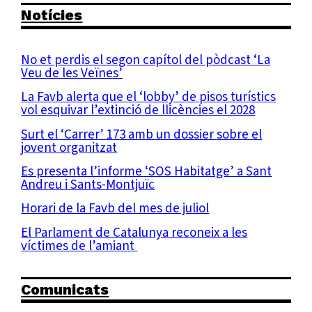
Notícies
No et perdis el segon capítol del pòdcast ‘La
Veu de les Veïnes’
La Favb alerta que el ‘lobby’ de pisos turístics
vol esquivar l’extinció de llicències el 2028
Surt el ‘Carrer’ 173 amb un dossier sobre el
jovent organitzat
Es presenta l’informe ‘SOS Habitatge’ a Sant
Andreu i Sants-Montjuïc
Horari de la Favb del mes de juliol
El Parlament de Catalunya reconeix a les
víctimes de l’amiant
Comunicats