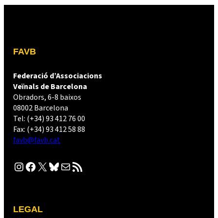
FAVB
Federació d’Associacions
Veïnals de Barcelona
Obradors, 6-8 baixos
08002 Barcelona
Tel: (+34) 93 412 76 00
Fax: (+34) 93 412 58 88
favb@favb.cat
Instagram
Facebook
X
Bluesky
Correu electrònic
Canal RSS
LEGAL