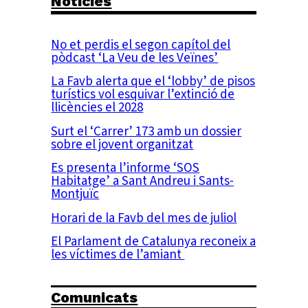
Notícies
No et perdis el segon capítol del
pòdcast ‘La Veu de les Veïnes’
La Favb alerta que el ‘lobby’ de pisos
turístics vol esquivar l’extinció de
llicències el 2028
Surt el ‘Carrer’ 173 amb un dossier
sobre el jovent organitzat
Es presenta l’informe ‘SOS
Habitatge’ a Sant Andreu i Sants-
Montjuïc
Horari de la Favb del mes de juliol
El Parlament de Catalunya reconeix a
les víctimes de l’amiant
Comunicats