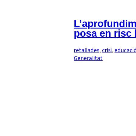
L’aprofundime
posa en risc 
retallades
, 
crisi
, 
educaci
Generalitat