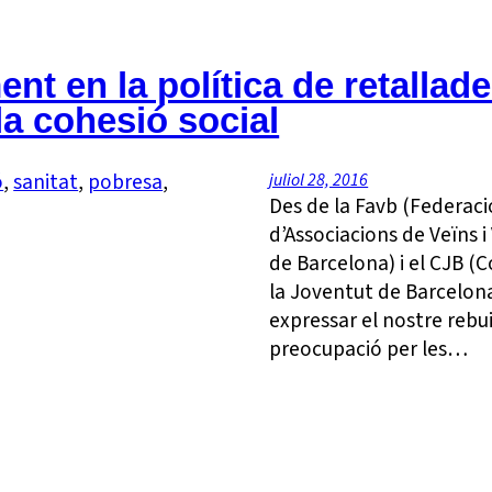
nt en la política de retallad
la cohesió social
ó
, 
sanitat
, 
pobresa
, 
juliol 28, 2016
Des de la Favb (Federaci
d’Associacions de Veïns i
de Barcelona) i el CJB (C
la Joventut de Barcelon
expressar el nostre rebui
preocupació per les…