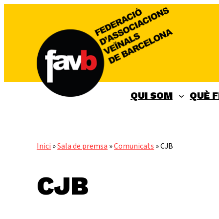
Vés
al
contingut
QUI SOM
QUÈ 
Inici
»
Sala de premsa
»
Comunicats
»
CJB
CJB