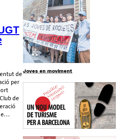
 UGT
e
Joves en moviment
ventut de
ació per
port
 Club de
eració
 de…