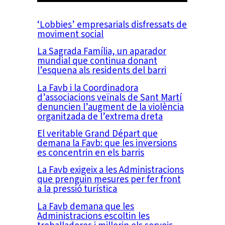
‘Lobbies’ empresarials disfressats de
moviment social
La Sagrada Família, un aparador
mundial que continua donant
l’esquena als residents del barri
La Favb i la Coordinadora
d’associacions veïnals de Sant Martí
denuncien l’augment de la violència
organitzada de l’extrema dreta
El veritable Grand Départ que
demana la Favb: que les inversions
es concentrin en els barris
La Favb exigeix a les Administracions
que prenguin mesures per fer front
a la pressió turística
La Favb demana que les
Administracions escoltin les