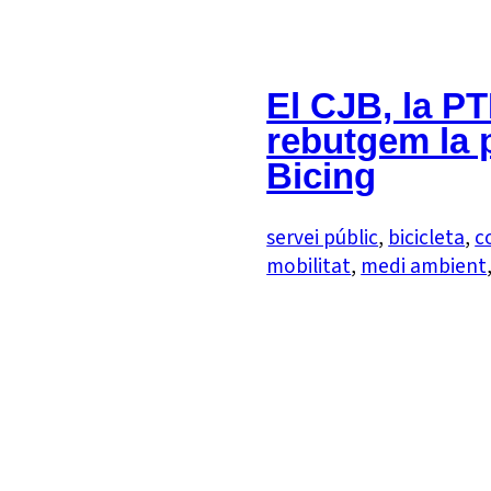
El CJB, la P
rebutgem la p
Bicing
servei públic
, 
bicicleta
, 
c
mobilitat
, 
medi ambient