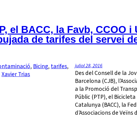
TP, el BACC, la Favb, CCOO i
ujada de tarifes del servei d
ontaminació
, 
Bicing
, 
tarifes
, 
juliol 28, 2016
Des del Consell de la Jo
, 
Xavier Trias
Barcelona (CJB), l’Associ
a la Promoció del Trans
Públic (PTP), el Bicicleta
Catalunya (BACC), la Fed
d’Associacions de Veïns