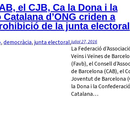
AB, el CJB, Ca la Dona i la
 Catalana d’ONG criden a
rohibició de la junta electoral
ó
, 
democràcia
, 
junta electoral
, 
juliol 27, 2016
La Federació d’Associaci
Veïns i Veïnes de Barcel
(Favb), el Consell d’Asso
de Barcelona (CAB), el C
Joventut de Barcelona (
la Dona i la Confederaci
Catalana…