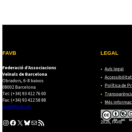
FAVB
LEGAL
Federació d’Associacions
Avís legal
Veïnals de Barcelona
Accessibilita
Obradors, 6-8 baixos
Política de Pr
08002 Barcelona
Tel: (+34) 93 412 76 00
Transparènci
Fax: (+34) 93 412 58 88
Més informac
favb@favb.cat
Instagram
Facebook
X
Bluesky
Correu electrònic
Canal RSS
2026, FAVB