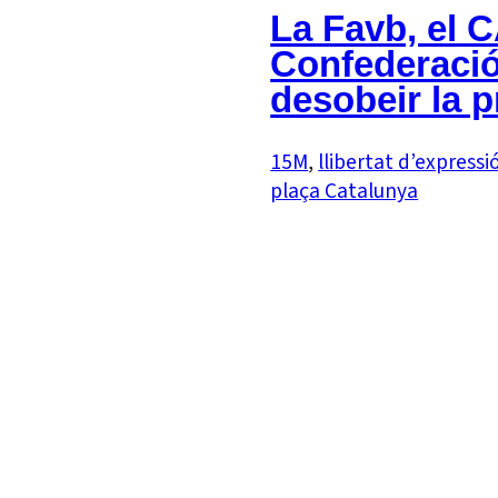
La Favb, el C
Confederació
desobeir la p
15M
, 
llibertat d’expressi
plaça Catalunya