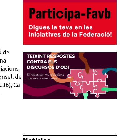
ó de
ona
ciacions
onsell de
CJB), Ca
ó