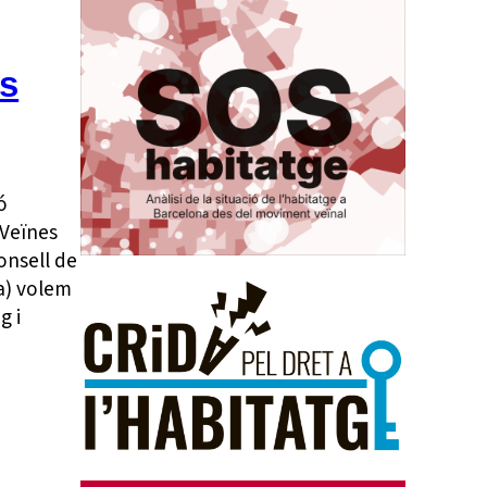
es
ó
 Veïnes
onsell de
a) volem
g i