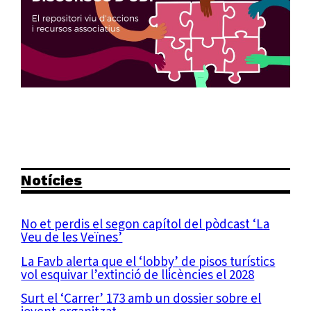
Notícies
No et perdis el segon capítol del pòdcast ‘La
Veu de les Veïnes’
La Favb alerta que el ‘lobby’ de pisos turístics
vol esquivar l’extinció de llicències el 2028
Surt el ‘Carrer’ 173 amb un dossier sobre el