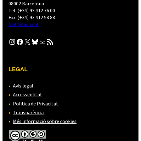
08002 Barcelona
Tel: (+34) 93 412 76 00
Fax: (+34) 93 412 58 88
favb@favb.cat
Instagram
Facebook
X
Bluesky
Correu electrònic
Canal RSS
LEGAL
Avís legal
Accessibilitat
Política de Privacitat
Transparència
Més informació sobre cookies