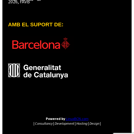
2026, FAVB
AMB EL SUPORT DE:
Powered by
LinuxBCN.com
|
Consultancy
|
Development
|
Hosting
|
Design
|