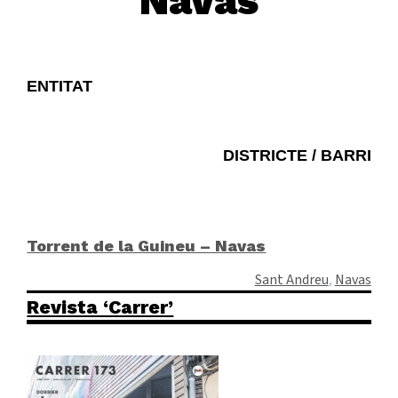
Navas
Favb
ENTITAT
DISTRICTE / BARRI
Torrent de la Guineu – Navas
Sant Andreu
, 
Navas
Revista ‘Carrer’