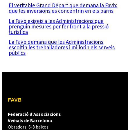
El veritable Grand Départ que demana la Favb:
que les inversions es concentrin en els barris
La Favb exigeix a les Administracions que
prenguin mesures per fer front a la pressió
turística
La Favb demana que les Administracions
escoltin les treballadores i millorin els serveis
públics
FAVB
Federació d’Associacions
Veïnals de Barcelona
Obradors, 6-8 baixos