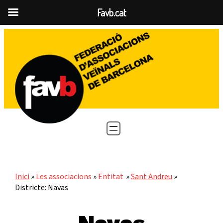
Favb.cat
Vés
al
contingut
Inici
»
Les associacions
»
Entitat
»
Sant Andreu
»
Districte: Navas
veïnals
s
veïnals
federad
es a la