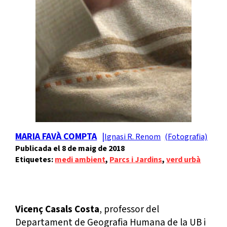
MARIA FAVÀ COMPTA
Ignasi R. Renom
8 de maig de 2018
Etiquetes:
medi ambient
, 
Parcs i Jardins
, 
verd urbà
Vicenç Casals Costa
, professor del
Departament de Geografia Humana de la UB i