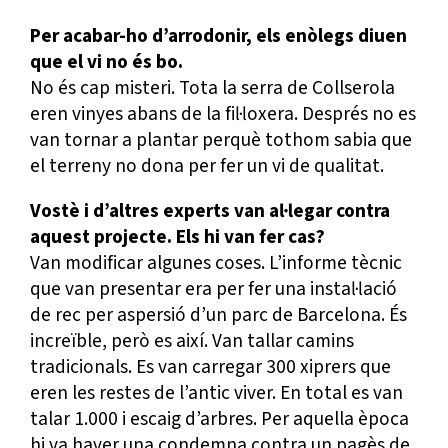
Per acabar-ho d’arrodonir, els enòlegs diuen
que el vi no és bo.
No és cap misteri. Tota la serra de Collserola
eren vinyes abans de la fil·loxera. Després no es
van tornar a plantar perquè tothom sabia que
el terreny no dona per fer un vi de qualitat.
Vostè i d’altres experts van al·legar contra
aquest projecte. Els hi van fer cas?
Van modificar algunes coses. L’informe tècnic
que van presentar era per fer una instal·lació
de rec per aspersió d’un parc de Barcelona. És
increïble, però es així. Van tallar camins
tradicionals. Es van carregar 300 xiprers que
eren les restes de l’antic viver. En total es van
talar 1.000 i escaig d’arbres. Per aquella època
hi va haver una condemna contra un pagès de