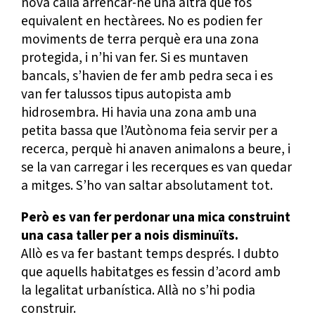
nova calia arrencar-ne una altra que fos
equivalent en hectàrees. No es podien fer
moviments de terra perquè era una zona
protegida, i n’hi van fer. Si es muntaven
bancals, s’havien de fer amb pedra seca i es
van fer talussos tipus autopista amb
hidrosembra. Hi havia una zona amb una
petita bassa que l’Autònoma feia servir per a
recerca, perquè hi anaven animalons a beure, i
se la van carregar i les recerques es van quedar
a mitges. S’ho van saltar absolutament tot.
Però es van fer perdonar una mica construint
una casa taller per a nois disminuïts.
Allò es va fer bastant temps després. I dubto
que aquells habitatges es fessin d’acord amb
la legalitat urbanística. Allà no s’hi podia
construir.