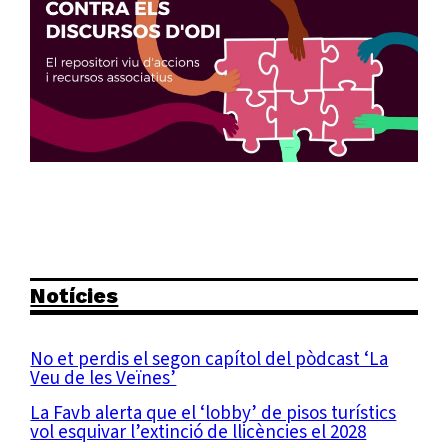
Notícies
No et perdis el segon capítol del pòdcast ‘La
Veu de les Veïnes’
La Favb alerta que el ‘lobby’ de pisos turístics
vol esquivar l’extinció de llicències el 2028