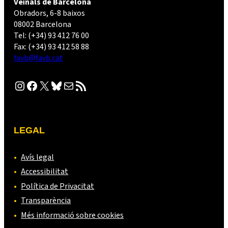
Veïnals de Barcelona
Obradors, 6-8 baixos
08002 Barcelona
Tel: (+34) 93 412 76 00
Fax: (+34) 93 412 58 88
favb@favb.cat
Instagram
Facebook
X
Bluesky
Correu electrònic
Canal RSS
LEGAL
Avís legal
Accessibilitat
Política de Privacitat
Transparència
Més informació sobre cookies