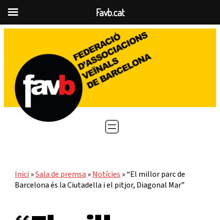
Favb.cat
Vés
al
contingut
Inici
»
Sala de premsa
»
Notícies
»
“El millor parc de
Barcelona és la Ciutadella i el pitjor, Diagonal Mar”