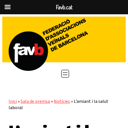
Favb.cat
Vés
al
contingut
Inici
»
Sala de premsa
»
Notícies
»
L’amiant i la salut
laboral