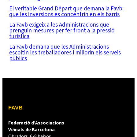
El veritable Grand Départ que demana la Favb:
que les inversions es concentrin en els barris
La Favb exigeix a les Administracions que
prenguin mesures per fer front a la pressió
turística
La Favb demana que les Administracions
escoltin les treballadores i millorin els serveis
públics
FAVB
Federació d’Associacions
Veïnals de Barcelona
Obradors, 6-8 baixos