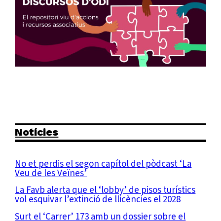
Notícies
No et perdis el segon capítol del pòdcast ‘La
Veu de les Veïnes’
La Favb alerta que el ‘lobby’ de pisos turístics
vol esquivar l’extinció de llicències el 2028
Surt el ‘Carrer’ 173 amb un dossier sobre el