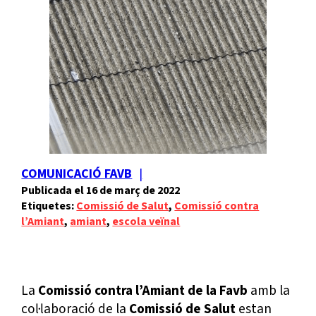
COMUNICACIÓ FAVB
16 de març de 2022
Etiquetes:
Comissió de Salut
, 
Comissió contra
l’Amiant
, 
amiant
, 
escola veïnal
La
Comissió contra l’Amiant de la Favb
amb la
col·laboració de la
Comissió de Salut
estan