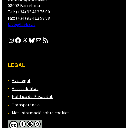
08002 Barcelona
Tel: (+34) 93 412 76 00
Fax: (+34) 93 412 58 88
favb@favb.cat
Instagram
Facebook
X
Bluesky
Correu electrònic
Canal RSS
LEGAL
Avís legal
Accessibilitat
Política de Privacitat
Transparència
Més informació sobre cookies