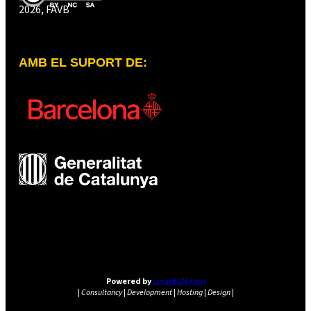
2026, FAVB
AMB EL SUPORT DE:
Powered by
LinuxBCN.com
|
Consultancy
|
Development
|
Hosting
|
Design
|