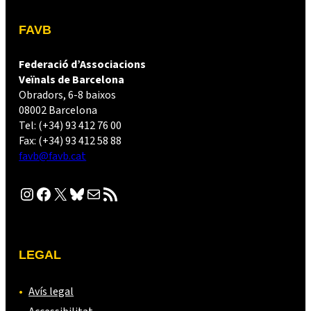
FAVB
Federació d’Associacions
Veïnals de Barcelona
Obradors, 6-8 baixos
08002 Barcelona
Tel: (+34) 93 412 76 00
Fax: (+34) 93 412 58 88
favb@favb.cat
Instagram
Facebook
X
Bluesky
Correu electrònic
Canal RSS
LEGAL
Avís legal