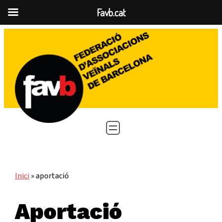
Favb.cat
Vés
al
contingut
Inici
»
aportació
Aportació