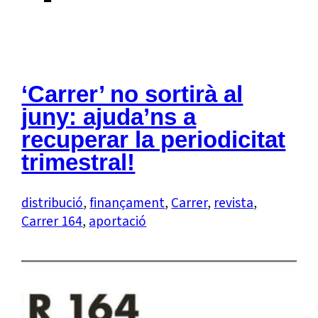
‘Carrer’ no sortirà al
juny: ajuda’ns a
recuperar la periodicitat
trimestral!
distribució
, 
finançament
, 
Carrer
, 
revista
, 
Carrer 164
, 
aportació