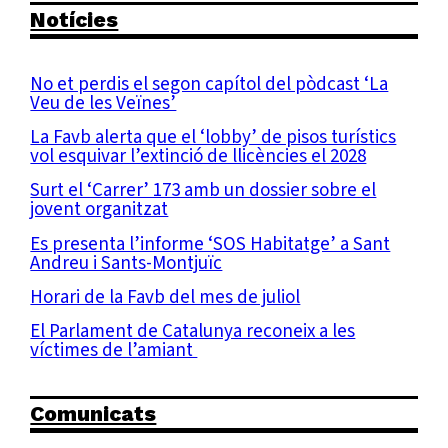
Notícies
No et perdis el segon capítol del pòdcast ‘La
Veu de les Veïnes’
La Favb alerta que el ‘lobby’ de pisos turístics
vol esquivar l’extinció de llicències el 2028
Surt el ‘Carrer’ 173 amb un dossier sobre el
jovent organitzat
Es presenta l’informe ‘SOS Habitatge’ a Sant
Andreu i Sants-Montjuïc
Horari de la Favb del mes de juliol
El Parlament de Catalunya reconeix a les
víctimes de l’amiant
Comunicats