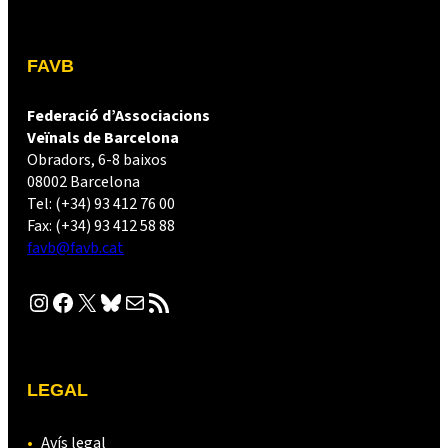
FAVB
Federació d’Associacions
Veïnals de Barcelona
Obradors, 6-8 baixos
08002 Barcelona
Tel: (+34) 93 412 76 00
Fax: (+34) 93 412 58 88
favb@favb.cat
Instagram
Facebook
X
Bluesky
Correu electrònic
Canal RSS
LEGAL
Avís legal