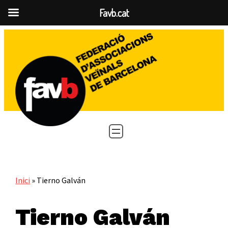
Favb.cat
Vés
al
contingut
Inici
»
Tierno Galván
Tierno Galván