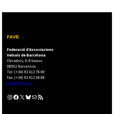
FAVB
Federació d’Associacions
Veïnals de Barcelona
Obradors, 6-8 baixos
08002 Barcelona
Tel: (+34) 93 412 76 00
Fax: (+34) 93 412 58 88
favb@favb.cat
Instagram
Facebook
X
Bluesky
Correu electrònic
Canal RSS