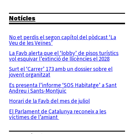
Notícies
No et perdis el segon capítol del pòdcast ‘La
Veu de les Veïnes’
La Favb alerta que el ‘lobby’ de pisos turístics
vol esquivar l’extinció de llicències el 2028
Surt el ‘Carrer’ 173 amb un dossier sobre el
jovent organitzat
Es presenta l’informe ‘SOS Habitatge’ a Sant
Andreu i Sants-Montjuïc
Horari de la Favb del mes de juliol
El Parlament de Catalunya reconeix a les
víctimes de l’amiant