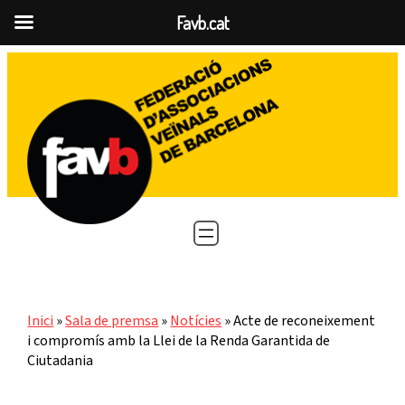
Favb.cat
Vés
al
contingut
Inici
»
Sala de premsa
»
Notícies
»
Acte de reconeixement
i compromís amb la Llei de la Renda Garantida de
Ciutadania